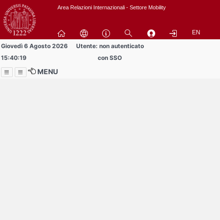
Passa
Area Relazioni Internazionali - Settore Mobility
a
contenuto
EN
principale
Giovedì 6 Agosto 2026
Utente: non autenticato
15:40:19
con SSO
MENU
Menu
Contrai
Espandi
Buddy volontari
cercansi