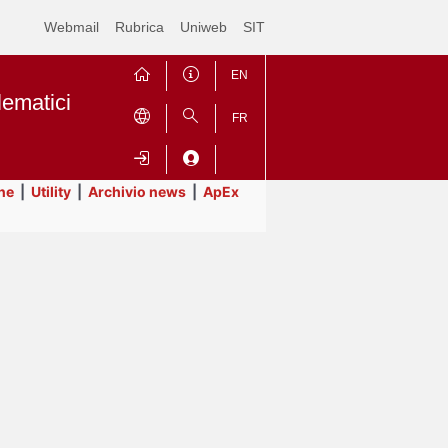
Webmail
Rubrica
Uniweb
SIT
EN
lematici
FR
ne
|
Utility
|
Archivio news
|
ApEx
Contrai
Espandi