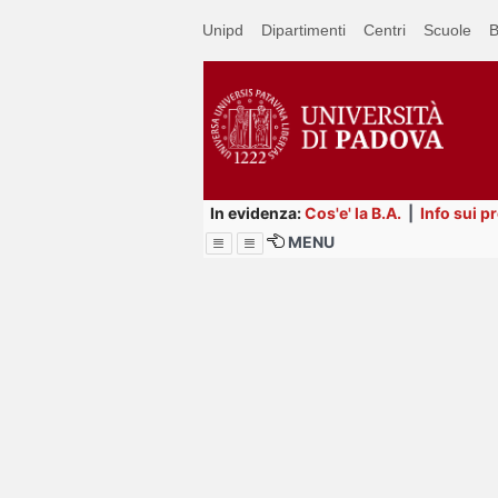
Passa
Unipd
Dipartimenti
Centri
Scuole
B
a
contenuto
principale
In evidenza:
Cos'e' la B.A.
|
Info sui p
MENU
Menu