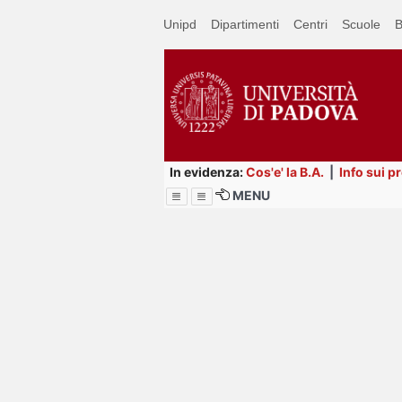
Passa
Unipd
Dipartimenti
Centri
Scuole
B
a
contenuto
principale
In evidenza:
Cos'e' la B.A.
|
Info sui p
MENU
Menu
Image
Title
Page
Display