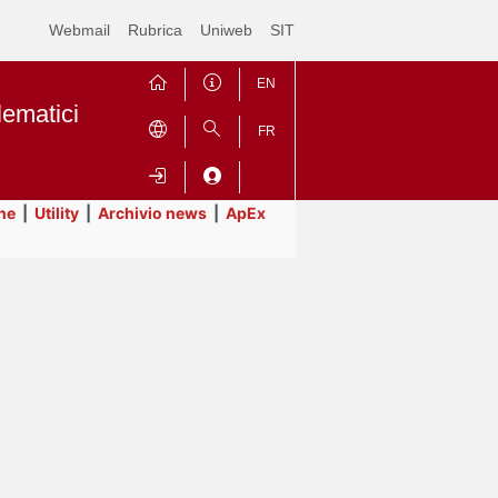
Webmail
Rubrica
Uniweb
SIT
EN
lematici
FR
ne
|
Utility
|
Archivio news
|
ApEx
Contrai
Espandi