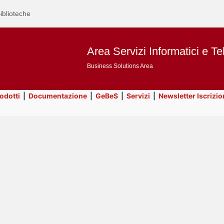
iblioteche
Area Servizi Informatici e Te
Business Solutions Area
rodotti
|
Documentazione
|
GeBeS
|
Servizi
|
Newsletter Iscrizio
Text
Title
Page
Display