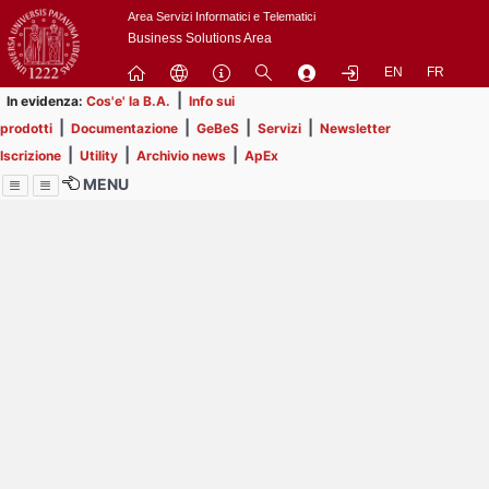
Passa
Area Servizi Informatici e Telematici
a
Business Solutions Area
contenuto
EN
FR
principale
|
In evidenza:
Cos'e' la B.A.
Info sui
|
|
|
|
prodotti
Documentazione
GeBeS
Servizi
Newsletter
|
|
|
Iscrizione
Utility
Archivio news
ApEx
MENU
Menu
Contrai
Espandi
Image
Title
Page
Display
ext
itle
Filtro di ricerca
Page