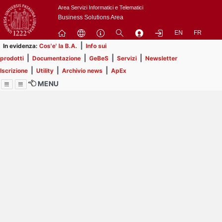
Passa
Area Servizi Informatici e Telematici
a
Business Solutions Area
contenuto
EN
FR
principale
|
In evidenza:
Cos'e' la B.A.
Info sui
|
|
|
|
prodotti
Documentazione
GeBeS
Servizi
Newsletter
|
|
|
Iscrizione
Utility
Archivio news
ApEx
MENU
Menu
Contrai
Espandi
Image
Title
Page
Display
ext
itle
Filtro di ricerca
Page