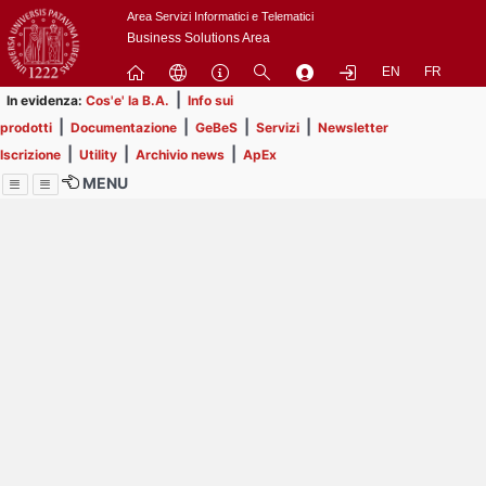
Passa
Area Servizi Informatici e Telematici
a
Business Solutions Area
contenuto
EN
FR
principale
|
In evidenza:
Cos'e' la B.A.
Info sui
|
|
|
|
prodotti
Documentazione
GeBeS
Servizi
Newsletter
|
|
|
Iscrizione
Utility
Archivio news
ApEx
MENU
Menu
Contrai
Espandi
Image
Title
Page
Display
ext
itle
Filtro di ricerca
Page