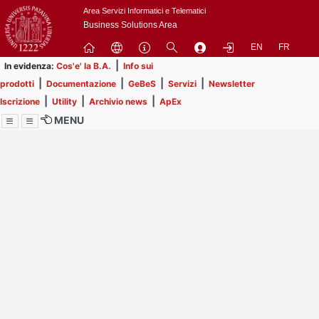
Passa
Area Servizi Informatici e Telematici
a
Business Solutions Area
contenuto
EN
FR
principale
|
In evidenza:
Cos'e' la B.A.
Info sui
|
|
|
|
prodotti
Documentazione
GeBeS
Servizi
Newsletter
|
|
|
Iscrizione
Utility
Archivio news
ApEx
MENU
Menu
Contrai
Espandi
Image
Title
Page
Display
ext
itle
Filtro di ricerca
Page