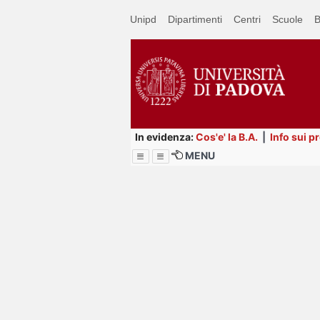
Passa
Unipd
Dipartimenti
Centri
Scuole
B
a
contenuto
principale
In evidenza:
Cos'e' la B.A.
|
Info sui p
MENU
Menu
Image
Title
Page
Display