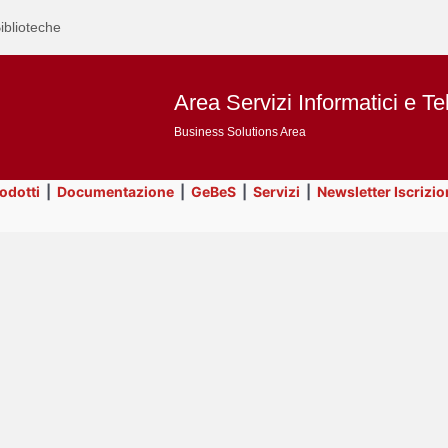
iblioteche
Area Servizi Informatici e Te
Business Solutions Area
rodotti
|
Documentazione
|
GeBeS
|
Servizi
|
Newsletter Iscrizio
Text
Title
Page
Display