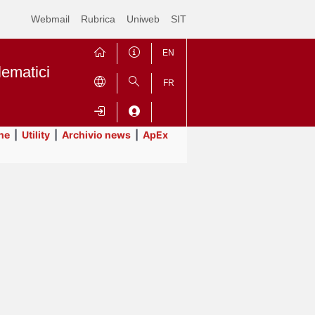
Webmail
Rubrica
Uniweb
SIT
EN
lematici
FR
ne
|
Utility
|
Archivio news
|
ApEx
Contrai
Espandi