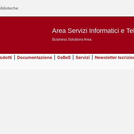
iblioteche
Area Servizi Informatici e Te
Business Solutions Area
rodotti
|
Documentazione
|
GeBeS
|
Servizi
|
Newsletter Iscrizio
Text
Title
Page
Display