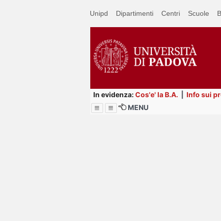
Passa
Unipd
Dipartimenti
Centri
Scuole
B
a
contenuto
principale
In evidenza:
Cos'e' la B.A.
|
Info sui p
MENU
Menu
Image
Title
Page
Display