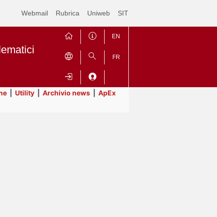
Webmail
Rubrica
Uniweb
SIT
EN
lematici
FR
ne
|
Utility
|
Archivio news
|
ApEx
Contrai
Espandi