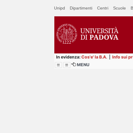
Passa
Unipd
Dipartimenti
Centri
Scuole
B
a
contenuto
principale
In evidenza:
Cos'e' la B.A.
|
Info sui p
MENU
Menu
Image
Title
Page
Display