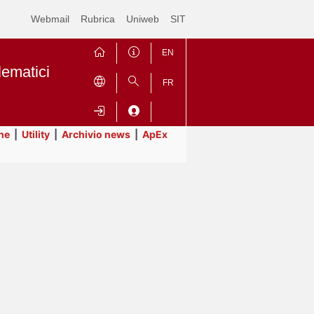
Webmail
Rubrica
Uniweb
SIT
EN
lematici
FR
ne
|
Utility
|
Archivio news
|
ApEx
Contrai
Espandi