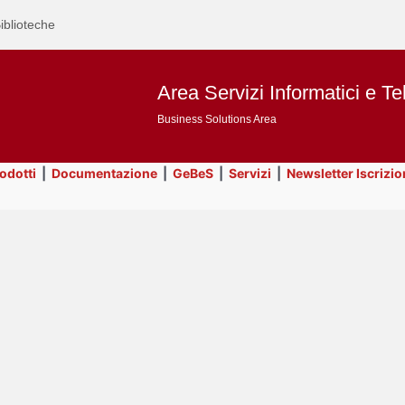
iblioteche
Area Servizi Informatici e Te
Business Solutions Area
rodotti
|
Documentazione
|
GeBeS
|
Servizi
|
Newsletter Iscrizio
Text
Title
Page
Display