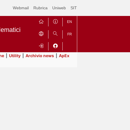
Webmail
Rubrica
Uniweb
SIT
EN
lematici
FR
ne
|
Utility
|
Archivio news
|
ApEx
Contrai
Espandi