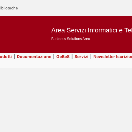
iblioteche
Area Servizi Informatici e Te
Business Solutions Area
rodotti
|
Documentazione
|
GeBeS
|
Servizi
|
Newsletter Iscrizio
Text
Title
Page
Display