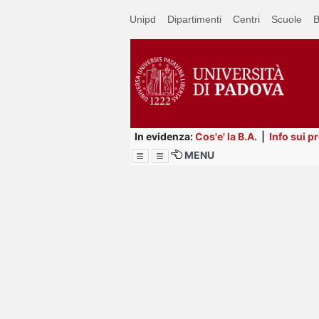
Passa
Unipd
Dipartimenti
Centri
Scuole
B
a
contenuto
principale
In evidenza:
Cos'e' la B.A.
|
Info sui p
MENU
Menu
Image
Title
Page
Display