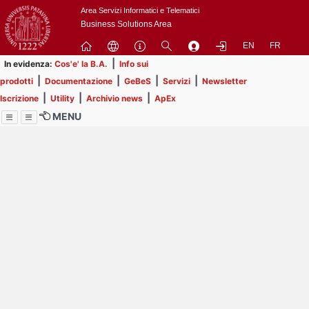
Passa
Area Servizi Informatici e Telematici
a
Business Solutions Area
contenuto
EN
FR
principale
|
In evidenza:
Cos'e' la B.A.
Info sui
|
|
|
|
prodotti
Documentazione
GeBeS
Servizi
Newsletter
|
|
|
Iscrizione
Utility
Archivio news
ApEx
MENU
Menu
Contrai
Espandi
Image
Title
Page
Display
ext
itle
Filtro di ricerca
Page