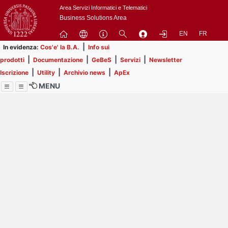
Passa
Area Servizi Informatici e Telematici
a
Business Solutions Area
contenuto
EN
FR
principale
|
In evidenza:
Cos'e' la B.A.
Info sui
|
|
|
|
prodotti
Documentazione
GeBeS
Servizi
Newsletter
|
|
|
Iscrizione
Utility
Archivio news
ApEx
MENU
Menu
Contrai
Espandi
Image
Title
Page
Display
ext
itle
Filtro di ricerca
Page