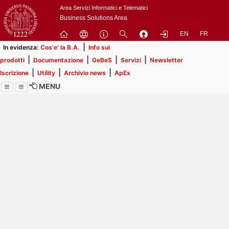
Passa
Area Servizi Informatici e Telematici
a
Business Solutions Area
contenuto
EN
FR
principale
|
In evidenza:
Cos'e' la B.A.
Info sui
|
|
|
|
prodotti
Documentazione
GeBeS
Servizi
Newsletter
|
|
|
Iscrizione
Utility
Archivio news
ApEx
MENU
Menu
Contrai
Espandi
Image
Title
Page
Display
ext
itle
Filtro di ricerca
Page