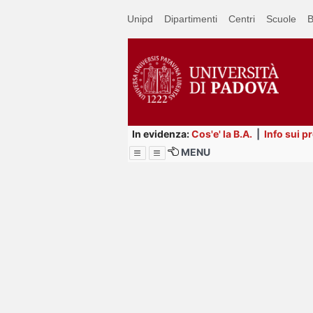
Passa
Unipd
Dipartimenti
Centri
Scuole
B
a
contenuto
principale
In evidenza:
Cos'e' la B.A.
|
Info sui p
MENU
Menu
Image
Title
Page
Display