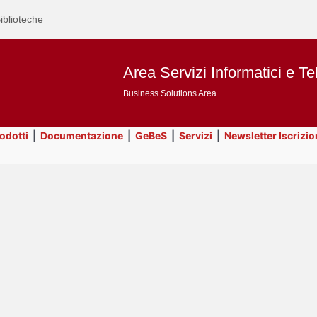
iblioteche
Area Servizi Informatici e Te
Business Solutions Area
rodotti
|
Documentazione
|
GeBeS
|
Servizi
|
Newsletter Iscrizio
Text
Title
Page
Display