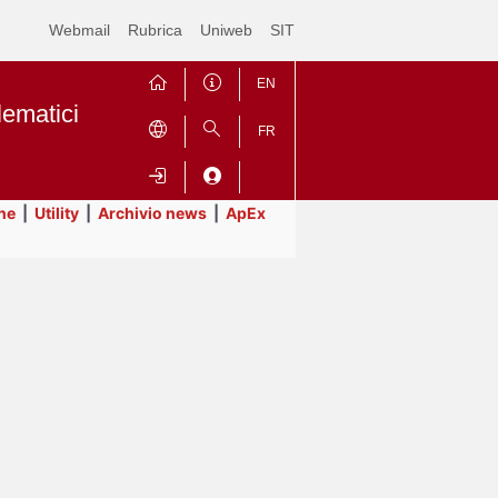
Webmail
Rubrica
Uniweb
SIT
EN
lematici
FR
ne
|
Utility
|
Archivio news
|
ApEx
Contrai
Espandi