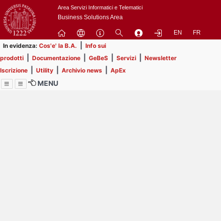
Passa
Area Servizi Informatici e Telematici
a
Business Solutions Area
contenuto
EN
FR
principale
|
In evidenza:
Cos'e' la B.A.
Info sui
|
|
|
|
prodotti
Documentazione
GeBeS
Servizi
Newsletter
|
|
|
Iscrizione
Utility
Archivio news
ApEx
MENU
Menu
Contrai
Espandi
Image
Title
Page
Display
ext
itle
Filtro di ricerca
Page