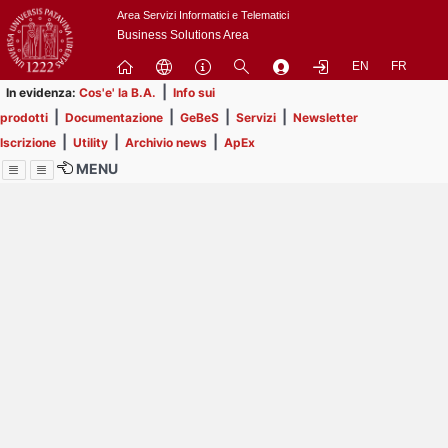
Passa
Area Servizi Informatici e Telematici
a
Business Solutions Area
contenuto
EN
FR
principale
|
In evidenza:
Cos'e' la B.A.
Info sui
|
|
|
|
prodotti
Documentazione
GeBeS
Servizi
Newsletter
|
|
|
Iscrizione
Utility
Archivio news
ApEx
MENU
Menu
Contrai
Espandi
Image
Title
Page
Display
ext
itle
Filtro di ricerca
Page