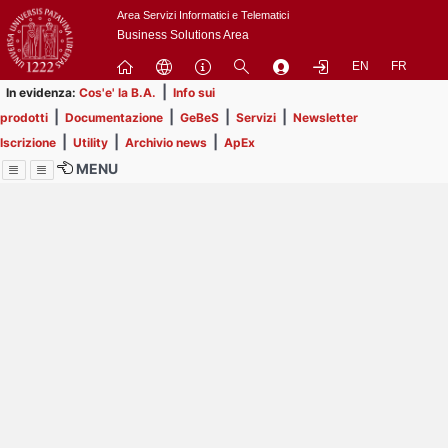
Passa
Area Servizi Informatici e Telematici
a
Business Solutions Area
contenuto
EN
FR
principale
|
In evidenza:
Cos'e' la B.A.
Info sui
|
|
|
|
prodotti
Documentazione
GeBeS
Servizi
Newsletter
|
|
|
Iscrizione
Utility
Archivio news
ApEx
MENU
Menu
Contrai
Espandi
Image
Title
Page
Display
ext
itle
Filtro di ricerca
Page