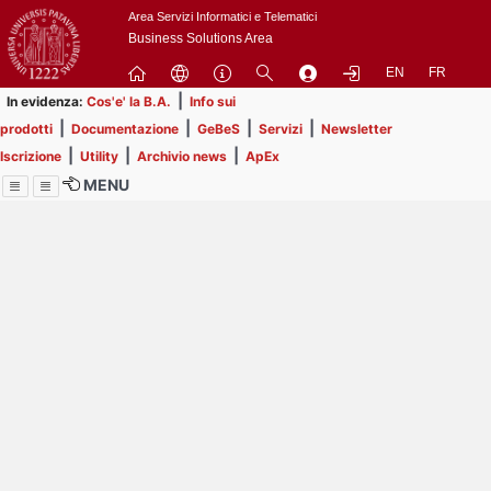
Passa
Area Servizi Informatici e Telematici
a
Business Solutions Area
contenuto
EN
FR
principale
|
In evidenza:
Cos'e' la B.A.
Info sui
|
|
|
|
prodotti
Documentazione
GeBeS
Servizi
Newsletter
|
|
|
Iscrizione
Utility
Archivio news
ApEx
MENU
Menu
Contrai
Espandi
Image
Title
Page
Display
ext
itle
Filtro di ricerca
Page