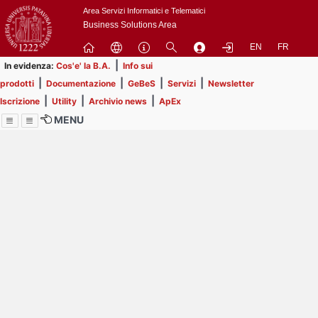
Passa
Area Servizi Informatici e Telematici
a
Business Solutions Area
contenuto
EN
FR
principale
|
In evidenza:
Cos'e' la B.A.
Info sui
|
|
|
|
prodotti
Documentazione
GeBeS
Servizi
Newsletter
|
|
|
Iscrizione
Utility
Archivio news
ApEx
MENU
Menu
Contrai
Espandi
Image
Title
Page
Display
ext
itle
Filtro di ricerca
Page