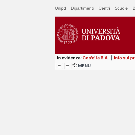
Passa
Unipd
Dipartimenti
Centri
Scuole
B
a
contenuto
principale
In evidenza:
Cos'e' la B.A.
|
Info sui p
MENU
Menu
Image
Title
Page
Display