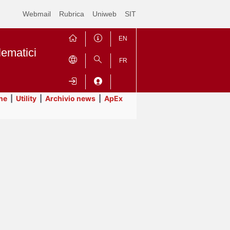
Webmail
Rubrica
Uniweb
SIT
EN
lematici
FR
ne
|
Utility
|
Archivio news
|
ApEx
Contrai
Espandi