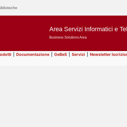
iblioteche
Area Servizi Informatici e Te
Business Solutions Area
rodotti
|
Documentazione
|
GeBeS
|
Servizi
|
Newsletter Iscrizio
Text
Title
Page
Display