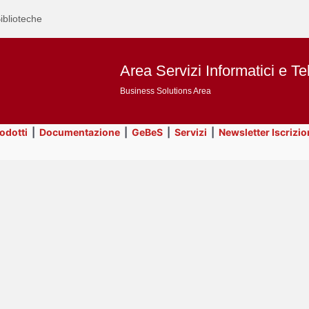
iblioteche
Area Servizi Informatici e Te
Business Solutions Area
rodotti
|
Documentazione
|
GeBeS
|
Servizi
|
Newsletter Iscrizio
Text
Title
Page
Display