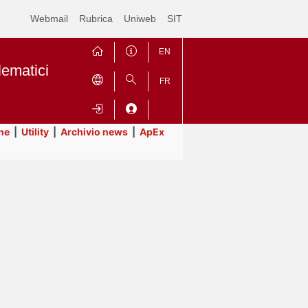
Webmail
Rubrica
Uniweb
SIT
EN
lematici
FR
ne
|
Utility
|
Archivio news
|
ApEx
Contrai
Espandi