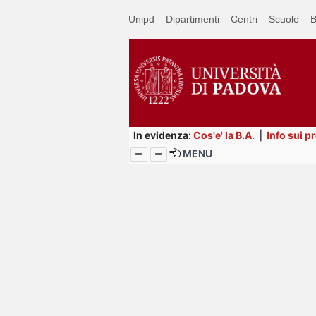
Passa
Unipd
Dipartimenti
Centri
Scuole
B
a
contenuto
principale
In evidenza:
Cos'e' la B.A.
|
Info sui p
MENU
Menu
Image
Title
Page
Display