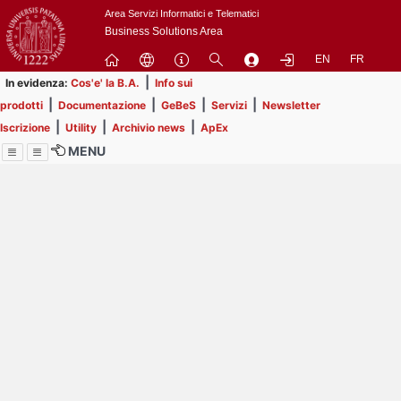
Passa
Area Servizi Informatici e Telematici
a
Business Solutions Area
contenuto
EN
FR
principale
|
In evidenza:
Cos'e' la B.A.
Info sui
|
|
|
|
prodotti
Documentazione
GeBeS
Servizi
Newsletter
|
|
|
Iscrizione
Utility
Archivio news
ApEx
MENU
Menu
Contrai
Espandi
Image
Title
Page
Display
ext
itle
Filtro di ricerca
Page