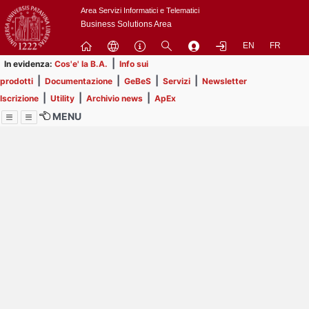
Passa
Area Servizi Informatici e Telematici
a
Business Solutions Area
contenuto
EN
FR
principale
|
In evidenza:
Cos'e' la B.A.
Info sui
|
|
|
|
prodotti
Documentazione
GeBeS
Servizi
Newsletter
|
|
|
Iscrizione
Utility
Archivio news
ApEx
MENU
Menu
Contrai
Espandi
Image
Title
Page
Display
ext
itle
Filtro di ricerca
Page