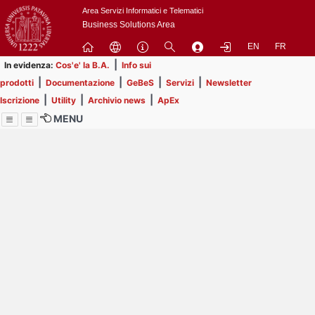
Passa
Area Servizi Informatici e Telematici
a
Business Solutions Area
contenuto
EN
FR
principale
|
In evidenza:
Cos'e' la B.A.
Info sui
|
|
|
|
prodotti
Documentazione
GeBeS
Servizi
Newsletter
|
|
|
Iscrizione
Utility
Archivio news
ApEx
MENU
Menu
Contrai
Espandi
Image
Title
Page
Display
ext
itle
Filtro di ricerca
Page