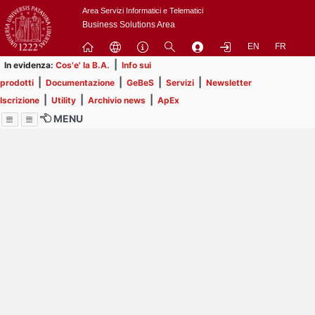
Passa
Area Servizi Informatici e Telematici
a
Business Solutions Area
contenuto
EN
FR
principale
|
In evidenza:
Cos'e' la B.A.
Info sui
|
|
|
|
prodotti
Documentazione
GeBeS
Servizi
Newsletter
|
|
|
Iscrizione
Utility
Archivio news
ApEx
MENU
Menu
Contrai
Espandi
Image
Title
Page
Display
ext
itle
Filtro di ricerca
Page