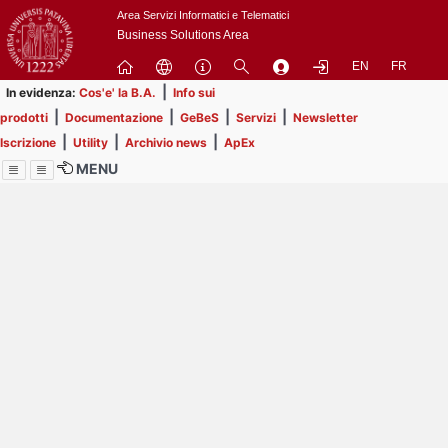
Passa
Area Servizi Informatici e Telematici
a
Business Solutions Area
contenuto
EN
FR
principale
|
In evidenza:
Cos'e' la B.A.
Info sui
|
|
|
|
prodotti
Documentazione
GeBeS
Servizi
Newsletter
|
|
|
Iscrizione
Utility
Archivio news
ApEx
MENU
Menu
Contrai
Espandi
Image
Title
Page
Display
ext
itle
Filtro di ricerca
Page