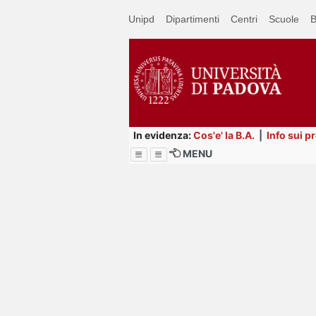
Passa
Unipd
Dipartimenti
Centri
Scuole
B
a
contenuto
principale
In evidenza:
Cos'e' la B.A.
|
Info sui p
MENU
Menu
Image
Title
Page
Display