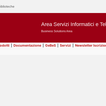
iblioteche
Area Servizi Informatici e Te
Business Solutions Area
rodotti
|
Documentazione
|
GeBeS
|
Servizi
|
Newsletter Iscrizio
Text
Title
Page
Display