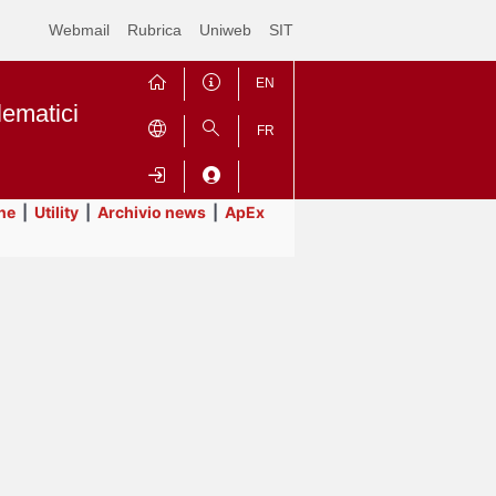
Webmail
Rubrica
Uniweb
SIT
EN
lematici
FR
ne
|
Utility
|
Archivio news
|
ApEx
Contrai
Espandi