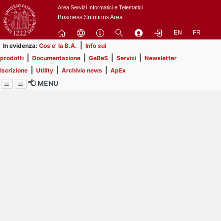
Passa
Area Servizi Informatici e Telematici
a
Business Solutions Area
contenuto
EN
FR
principale
|
In evidenza:
Cos'e' la B.A.
Info sui
|
|
|
|
prodotti
Documentazione
GeBeS
Servizi
Newsletter
|
|
|
Iscrizione
Utility
Archivio news
ApEx
MENU
Menu
Contrai
Espandi
Image
Title
Page
Display
ext
itle
Filtro di ricerca
Page