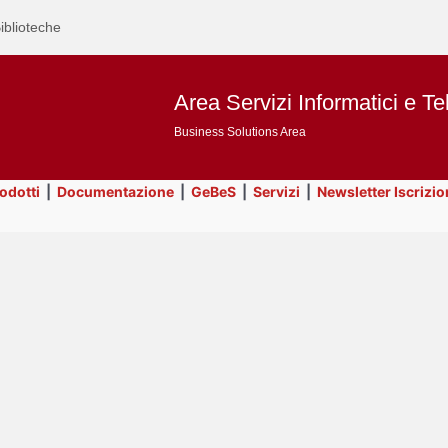
iblioteche
Area Servizi Informatici e Te
Business Solutions Area
rodotti
|
Documentazione
|
GeBeS
|
Servizi
|
Newsletter Iscrizio
Text
Title
Page
Display