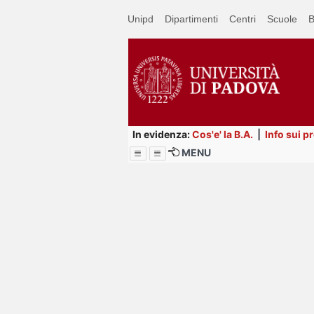
Passa
Unipd
Dipartimenti
Centri
Scuole
B
a
contenuto
principale
In evidenza:
Cos'e' la B.A.
|
Info sui p
MENU
Menu
Image
Title
Page
Display