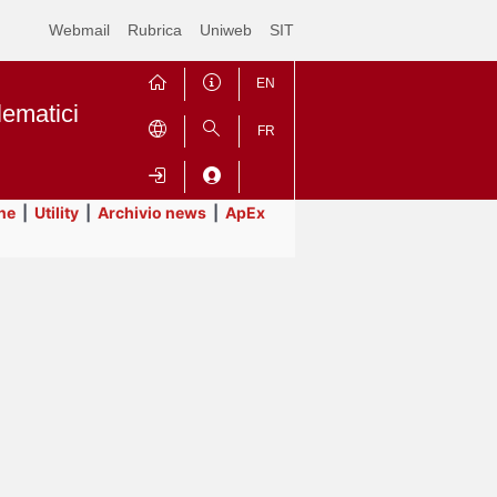
Webmail
Rubrica
Uniweb
SIT
EN
lematici
FR
ne
|
Utility
|
Archivio news
|
ApEx
Contrai
Espandi