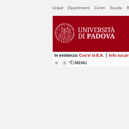
Passa
Unipd
Dipartimenti
Centri
Scuole
B
a
contenuto
principale
In evidenza:
Cos'e' la B.A.
|
Info sui p
MENU
Menu
Image
Title
Page
Display