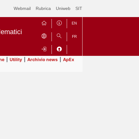
Webmail
Rubrica
Uniweb
SIT
EN
lematici
FR
ne
|
Utility
|
Archivio news
|
ApEx
Contrai
Espandi