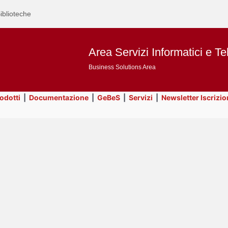
iblioteche
Area Servizi Informatici e Te
Business Solutions Area
rodotti
|
Documentazione
|
GeBeS
|
Servizi
|
Newsletter Iscrizio
Text
Title
Page
Display