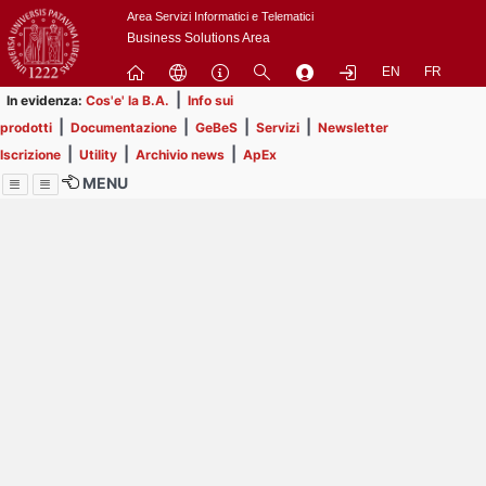
Passa
Area Servizi Informatici e Telematici
a
Business Solutions Area
contenuto
EN
FR
principale
|
In evidenza:
Cos'e' la B.A.
Info sui
|
|
|
|
prodotti
Documentazione
GeBeS
Servizi
Newsletter
|
|
|
Iscrizione
Utility
Archivio news
ApEx
MENU
Menu
Contrai
Espandi
Image
Title
Page
Display
ext
itle
Filtro di ricerca
Page