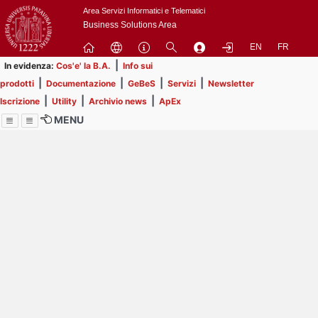
Passa
Area Servizi Informatici e Telematici
a
Business Solutions Area
contenuto
EN
FR
principale
|
In evidenza:
Cos'e' la B.A.
Info sui
|
|
|
|
prodotti
Documentazione
GeBeS
Servizi
Newsletter
|
|
|
Iscrizione
Utility
Archivio news
ApEx
MENU
Menu
Contrai
Espandi
Image
Title
Page
Display
ext
itle
Filtro di ricerca
Page