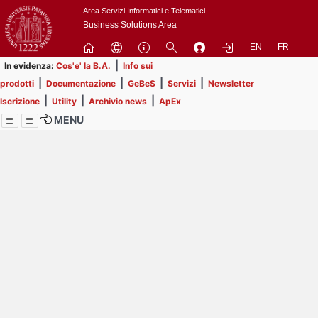
Passa
Area Servizi Informatici e Telematici
a
Business Solutions Area
contenuto
EN
FR
principale
|
In evidenza:
Cos'e' la B.A.
Info sui
|
|
|
|
prodotti
Documentazione
GeBeS
Servizi
Newsletter
|
|
|
Iscrizione
Utility
Archivio news
ApEx
MENU
Menu
Contrai
Espandi
Image
Title
Page
Display
ext
itle
Filtro di ricerca
Page