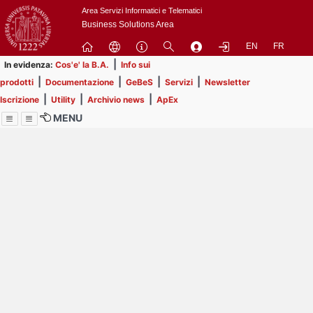
Passa
Area Servizi Informatici e Telematici
a
Business Solutions Area
contenuto
EN
FR
principale
|
In evidenza:
Cos'e' la B.A.
Info sui
|
|
|
|
prodotti
Documentazione
GeBeS
Servizi
Newsletter
|
|
|
Iscrizione
Utility
Archivio news
ApEx
MENU
Menu
Contrai
Espandi
Image
Title
Page
Display
ext
itle
Filtro di ricerca
Page