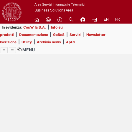
Passa
Area Servizi Informatici e Telematici
a
Business Solutions Area
contenuto
EN
FR
principale
|
In evidenza:
Cos'e' la B.A.
Info sui
|
|
|
|
prodotti
Documentazione
GeBeS
Servizi
Newsletter
|
|
|
Iscrizione
Utility
Archivio news
ApEx
MENU
Menu
Contrai
Espandi
Image
Title
Page
Display
ext
itle
Filtro di ricerca
Page