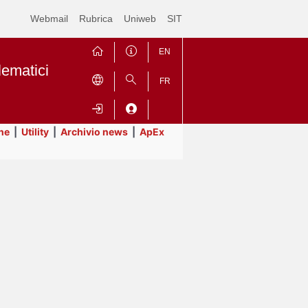
Webmail
Rubrica
Uniweb
SIT
EN
lematici
FR
ne
|
Utility
|
Archivio news
|
ApEx
Contrai
Espandi