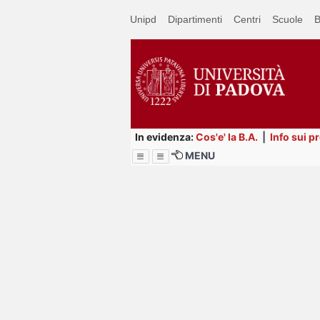
Passa
Unipd
Dipartimenti
Centri
Scuole
B
a
contenuto
principale
In evidenza:
Cos'e' la B.A.
|
Info sui p
MENU
Menu
Image
Title
Page
Display