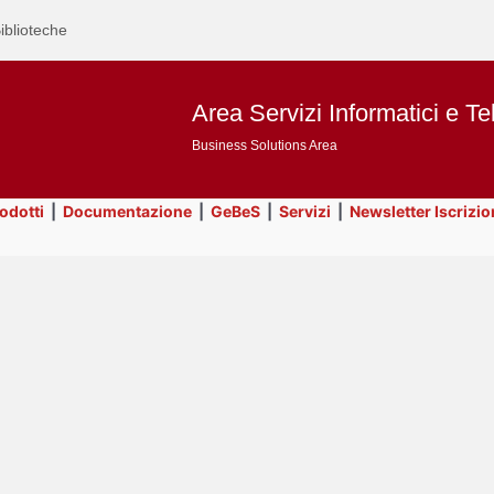
iblioteche
Area Servizi Informatici e Te
Business Solutions Area
rodotti
|
Documentazione
|
GeBeS
|
Servizi
|
Newsletter Iscrizio
Text
Title
Page
Display