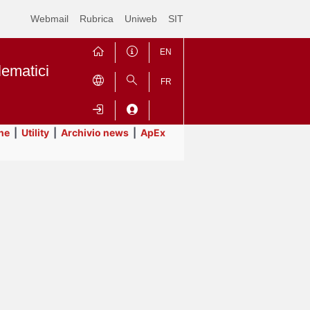
Webmail
Rubrica
Uniweb
SIT
EN
lematici
FR
ne
|
Utility
|
Archivio news
|
ApEx
Contrai
Espandi