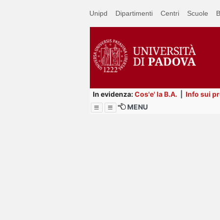
Passa
Unipd
Dipartimenti
Centri
Scuole
B
a
contenuto
principale
In evidenza:
Cos'e' la B.A.
|
Info sui p
MENU
Menu
Image
Title
Page
Display