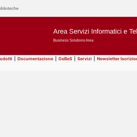
iblioteche
Area Servizi Informatici e Te
Business Solutions Area
rodotti
|
Documentazione
|
GeBeS
|
Servizi
|
Newsletter Iscrizio
Text
Title
Page
Display