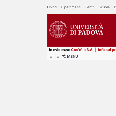
Passa
Unipd
Dipartimenti
Centri
Scuole
B
a
contenuto
principale
In evidenza:
Cos'e' la B.A.
|
Info sui p
MENU
Menu
Image
Title
Page
Display