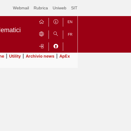
Webmail
Rubrica
Uniweb
SIT
EN
lematici
FR
ne
|
Utility
|
Archivio news
|
ApEx
Contrai
Espandi