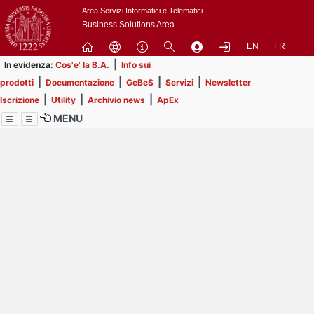
Passa
Area Servizi Informatici e Telematici
a
Business Solutions Area
contenuto
EN
FR
principale
|
In evidenza:
Cos'e' la B.A.
Info sui
|
|
|
|
prodotti
Documentazione
GeBeS
Servizi
Newsletter
|
|
|
Iscrizione
Utility
Archivio news
ApEx
MENU
Menu
Contrai
Espandi
Image
Title
Page
Display
ext
itle
Filtro di ricerca
Page