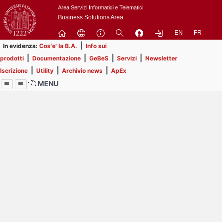
Passa
Area Servizi Informatici e Telematici
a
Business Solutions Area
contenuto
EN
FR
principale
|
In evidenza:
Cos'e' la B.A.
Info sui
|
|
|
|
prodotti
Documentazione
GeBeS
Servizi
Newsletter
|
|
|
Iscrizione
Utility
Archivio news
ApEx
MENU
Menu
Contrai
Espandi
Image
Title
Page
Display
ext
itle
Filtro di ricerca
Page