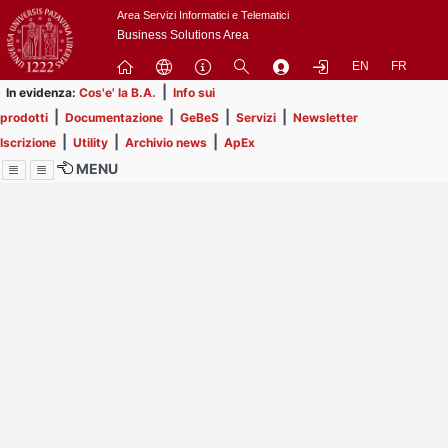
Passa
Area Servizi Informatici e Telematici
a
Business Solutions Area
contenuto
EN
FR
principale
|
In evidenza:
Cos'e' la B.A.
Info sui
|
|
|
|
prodotti
Documentazione
GeBeS
Servizi
Newsletter
|
|
|
Iscrizione
Utility
Archivio news
ApEx
MENU
Menu
Contrai
Espandi
Image
Title
Page
Display
ext
itle
Filtro di ricerca
Page