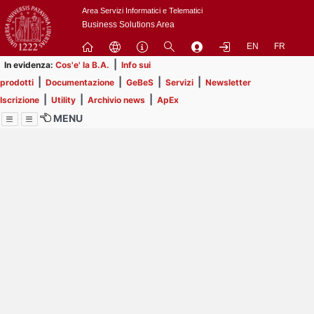
Passa
Area Servizi Informatici e Telematici
a
Business Solutions Area
contenuto
EN
FR
principale
|
In evidenza:
Cos'e' la B.A.
Info sui
|
|
|
|
prodotti
Documentazione
GeBeS
Servizi
Newsletter
|
|
|
Iscrizione
Utility
Archivio news
ApEx
MENU
Menu
Contrai
Espandi
Image
Title
Page
Display
ext
itle
Filtro di ricerca
Page