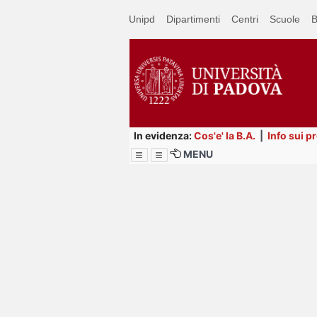
Passa
Unipd
Dipartimenti
Centri
Scuole
B
a
contenuto
principale
In evidenza:
Cos'e' la B.A.
|
Info sui p
MENU
Menu
Image
Title
Page
Display