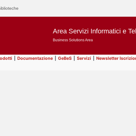
iblioteche
Area Servizi Informatici e Te
Business Solutions Area
rodotti
|
Documentazione
|
GeBeS
|
Servizi
|
Newsletter Iscrizio
Text
Title
Page
Display