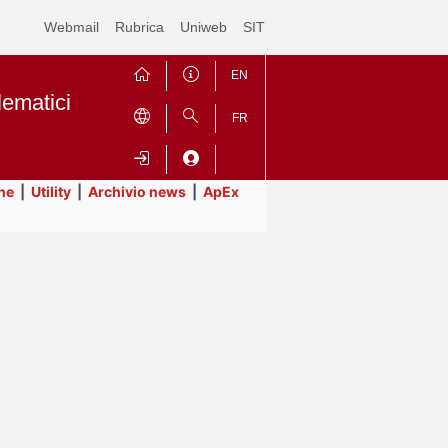
Webmail
Rubrica
Uniweb
SIT
EN
lematici
FR
ne
|
Utility
|
Archivio news
|
ApEx
Contrai
Espandi