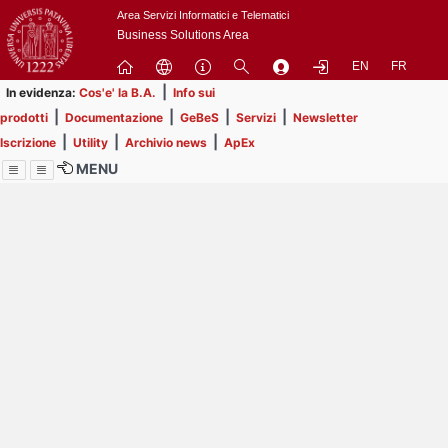
Passa
Area Servizi Informatici e Telematici
a
Business Solutions Area
contenuto
EN
FR
principale
|
In evidenza:
Cos'e' la B.A.
Info sui
|
|
|
|
prodotti
Documentazione
GeBeS
Servizi
Newsletter
|
|
|
Iscrizione
Utility
Archivio news
ApEx
MENU
Menu
Contrai
Espandi
Image
Title
Page
Display
ext
itle
Filtro di ricerca
Page