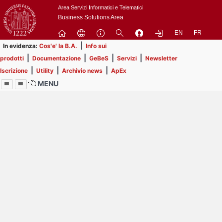
Passa
Area Servizi Informatici e Telematici
a
Business Solutions Area
contenuto
EN
FR
principale
|
In evidenza:
Cos'e' la B.A.
Info sui
|
|
|
|
prodotti
Documentazione
GeBeS
Servizi
Newsletter
|
|
|
Iscrizione
Utility
Archivio news
ApEx
MENU
Menu
Contrai
Espandi
Image
Title
Page
Display
ext
itle
Filtro di ricerca
Page