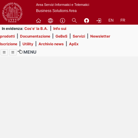
Passa
Area Servizi Informatici e Telematici
a
Business Solutions Area
contenuto
EN
FR
principale
|
In evidenza:
Cos'e' la B.A.
Info sui
|
|
|
|
prodotti
Documentazione
GeBeS
Servizi
Newsletter
|
|
|
Iscrizione
Utility
Archivio news
ApEx
MENU
Menu
Contrai
Espandi
Image
Title
Page
Display
ext
itle
Filtro di ricerca
Page