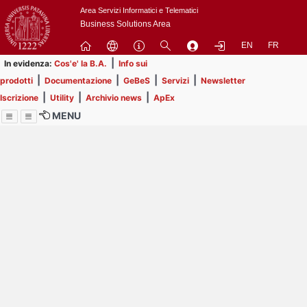
Passa
Area Servizi Informatici e Telematici
a
Business Solutions Area
contenuto
EN
FR
principale
|
In evidenza:
Cos'e' la B.A.
Info sui
|
|
|
|
prodotti
Documentazione
GeBeS
Servizi
Newsletter
|
|
|
Iscrizione
Utility
Archivio news
ApEx
MENU
Menu
Contrai
Espandi
Image
Title
Page
Display
ext
itle
Filtro di ricerca
Page