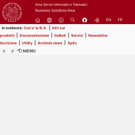
Passa
Area Servizi Informatici e Telematici
a
Business Solutions Area
contenuto
EN
FR
principale
|
In evidenza:
Cos'e' la B.A.
Info sui
|
|
|
|
prodotti
Documentazione
GeBeS
Servizi
Newsletter
|
|
|
Iscrizione
Utility
Archivio news
ApEx
MENU
Menu
Contrai
Espandi
Image
Title
Page
Display
ext
itle
Filtro di ricerca
Page