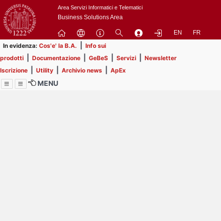
Passa
Area Servizi Informatici e Telematici
a
Business Solutions Area
contenuto
EN
FR
principale
|
In evidenza:
Cos'e' la B.A.
Info sui
|
|
|
|
prodotti
Documentazione
GeBeS
Servizi
Newsletter
|
|
|
Iscrizione
Utility
Archivio news
ApEx
MENU
Menu
Contrai
Espandi
Image
Title
Page
Display
ext
itle
Filtro di ricerca
Page